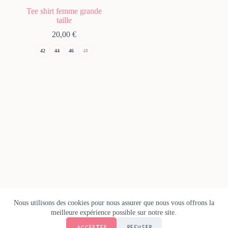
variations.
Tee shirt femme grande
Les
taille
options
peuvent
20,00
€
être
42
44
46
48
choisies
sur
la
page
du
produit
Nous utilisons des cookies pour nous assurer que nous vous offrons la
meilleure expérience possible sur notre site.
Copyright © 2026 Le Showroom de Milanah - Créé par
ACCEPTER
REFUSER
MTACOM
.