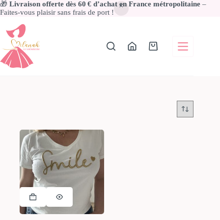
🎁
Livraison offerte dès 60 € d’achat en France métropolitaine
–
Faites-vous plaisir sans frais de port !
Passer
au
contenu
Panier
d’achat
Ce
produit
a
plusieurs