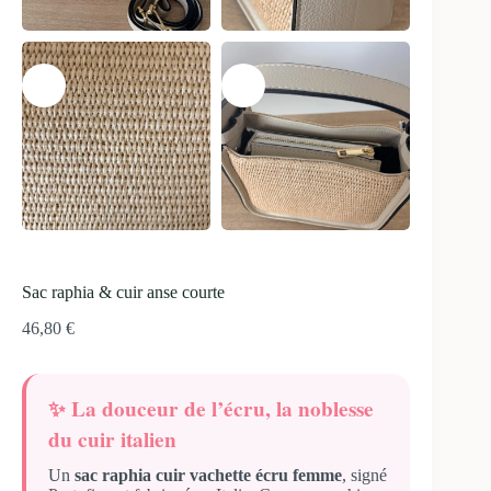
Sac raphia & cuir anse courte
46,80
€
✨
La douceur de l’écru, la noblesse
du cuir italien
Un
sac raphia cuir vachette écru femme
, signé